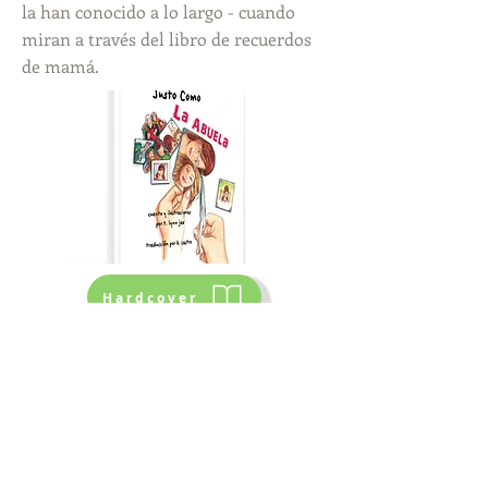
la han conocido a lo largo - cuando
miran a través del libro de recuerdos
de mamá.
Hardcover
Paperback
ISBN13 Paperback:
978-0-9969498-0-4
ISBN13 Hardcover:
978-0-9743890-9-7
Previous
Next